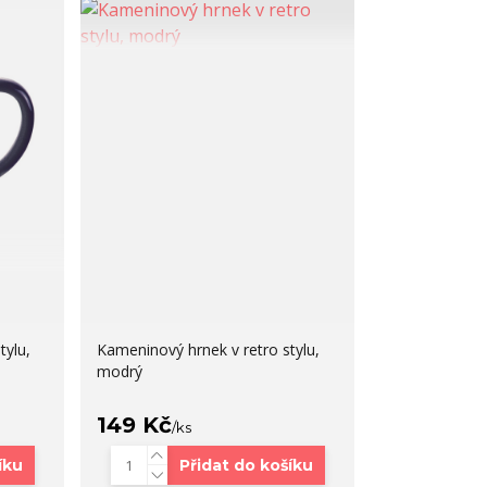
tylu,
Kameninový hrnek v retro stylu,
modrý
149 Kč
/
ks
íku
Přidat do košíku