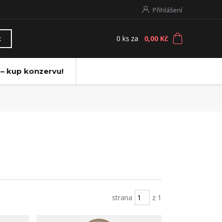
Přihlášení
0
ks
za
0,00 Kč
t
 – kup konzervu!
strana
z 1