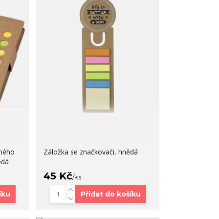
aného
Záložka se značkovači, hnědá
ědá
45 Kč
/
ks
íku
Přidat do košíku