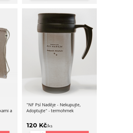
"NF Psí Naděje - Nekupujte,
kami a
Adoptujte" - termohrnek
120 Kč
/
ks