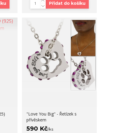
íku
Přidat do košíku
25)
"Love You Big" - Řetízek s
m
přívěskem
590 Kč
/
ks