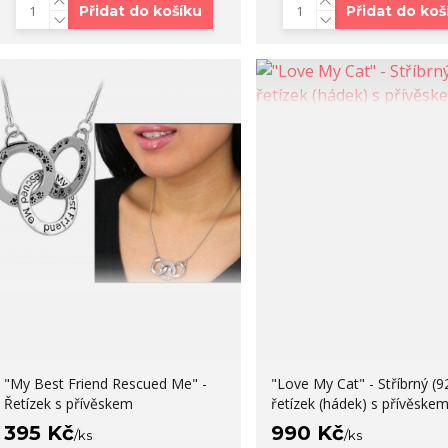
Přidat do košíku
Přidat do koš
"My Best Friend Rescued Me" -
"Love My Cat" - Stříbrný (9
Řetízek s přívěskem
řetízek (hádek) s přívěske
395 Kč
990 Kč
/
ks
/
ks