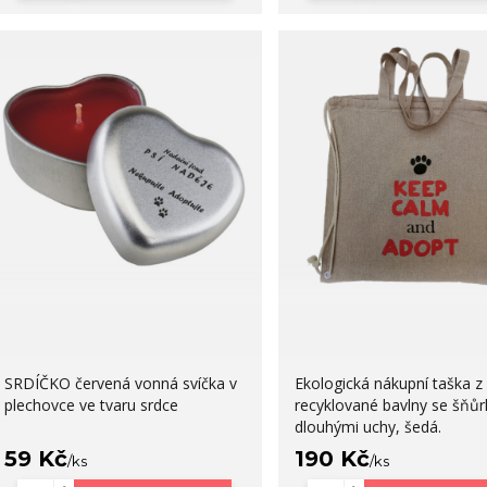
SRDÍČKO červená vonná svíčka v
Ekologická nákupní taška z
plechovce ve tvaru srdce
recyklované bavlny se šňůr
dlouhými uchy, šedá.
59 Kč
190 Kč
/
ks
/
ks