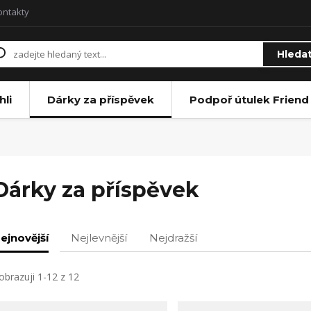
ontakty
Hleda
li
Dárky za příspěvek
Podpoř útulek Friend
Dárky za příspěvek
ejnovější
Nejlevnější
Nejdražší
obrazuji 1-12 z 12