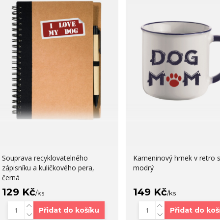
Souprava recyklovatelného
Kameninový hrnek v retro s
zápisníku a kuličkového pera,
modrý
černá
129 Kč
149 Kč
/
ks
/
ks
Přidat do košíku
Přidat do koš