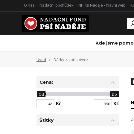
O nás
Nadační obchůdek
NF Psí Naděje - hlavní web
K
Kde jsme pomoh
Úvod
Dárky za příspěvek
Cena:
Od
Do
N
Kč
Kč
Z
Štítky