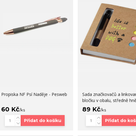
Propiska NF Psí Naděje - Pesweb
Sada značkovačů a linkov
bločku v obalu, středně hn
60 Kč
89 Kč
/
ks
/
ks
Přidat do košíku
Přidat do koš